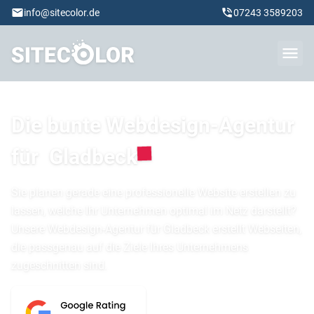
info@sitecolor.de
07243 3589203
Die bunte Webdesign-Agentur
für
Gladbeck
Sie planen gerade eine professionelle Website erstellen zu
lassen, welche Ihr Unternehmen optimal im Netz darstellt?
Unsere Webdesign-Agentur für Gladbeck erstellt Webseiten,
die passgenau auf die Ziele Ihres Unternehmens
zugeschnitten sind.