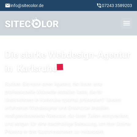
info@sitecolor.de
07243 3589203
Die starke Webdesign-Agentur
in
Karlsruhe
Suchen Sie nach einer Agentur, die Ihnen eine
professionelle Webseite erstellen kann, die Ihr
Unternehmen in Karlsruhe optimal präsentiert? Unsere
erfahrenen Webdesigner und Entwickler erstellen
maßgeschneiderte Websites, die Ihren Zielen entsprechen,
und sorgen für eine nachhaltige Betreuung, um Ihre Online-
Präsenz in den Suchmaschinen zu verbessern.