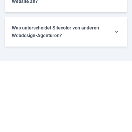
Website an?
Erstellung einer Website
Was unterscheidet Sitecolor von anderen
Webdesign-Agenturen?
Responsives Webdesign
Wir haben es uns zur Aufgabe gemacht, erstklassige
Webseiten mit ultimativ schnellen Ladezeiten im Raum