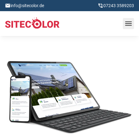
info@sitecolor.de
07243 3589203