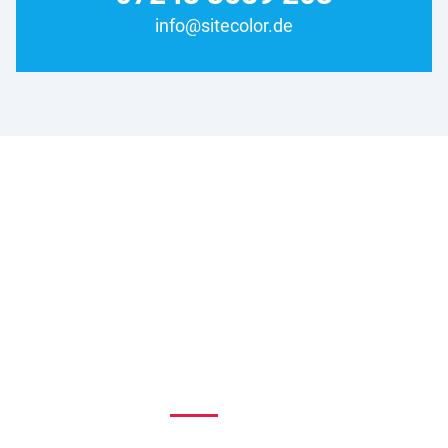
info@sitecolor.de
Wir haben es uns zur Aufgabe gemacht, erstklassige
Webseiten mit ultimativ schnellen Ladezeiten im Raum
Karlsruhe zu erstellen, die auf dem Smartphone gut
aussehen und in den Suchmaschinen gefunden werden.
Facebook
Instagram
Preispirat
Frogl
Bundesweit vertreten