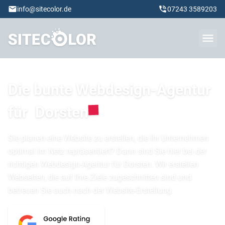
info@sitecolor.de
07243 3589203
Die bunte Webdesign-Agentur
für
Dorsten
Sie planen eine Website zu erstellen, die Ihr Unternehmen
optimal im Netz repräsentiert? Dann sind Sie hier bei der
richtigen Webdesign-Agentur für Dorsten. Wir erstellen
Webseiten, die auf Ihre Ziele zugeschnitten sind und
betreuen Sie auch nach der Website-Erstellung.