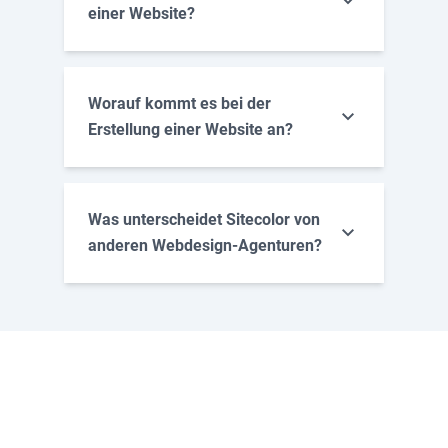
einer Website?
Worauf kommt es bei der
Erstellung einer Website an?
Menge und inhaltlicher Umfang der
Was unterscheidet Sitecolor von
Unterseiten
anderen Webdesign-Agenturen?
Aufwand für Texterstellung
Nötige Bildsuche und Bildarbeiten
Gewünschte Sonderfunktionen
Evtl. zusätzliche
Eine gute Homepage hat ein
Suchmaschinenoptimierung, damit
ansprechendes, modernes