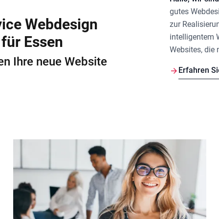
gutes
Webdesi
rvice Webdesign
zur Realisieru
intelligentem
 für Essen
Websites, die 
len Ihre neue Website
Erfahren S