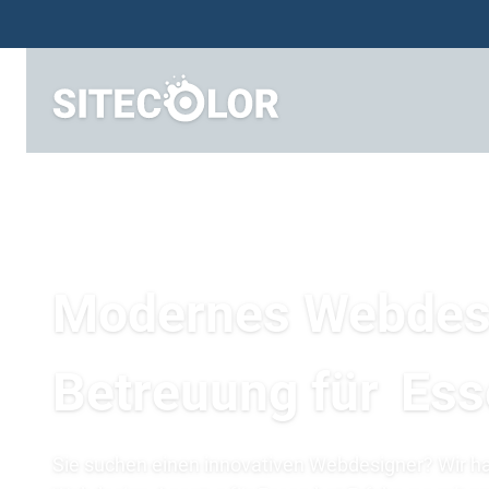
Modernes Webdes
Betreuung für
Ess
Sie suchen einen innovativen Webdesigner? Wir h