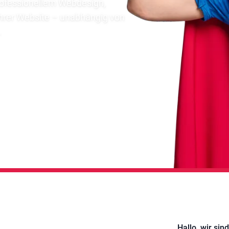
rofessionellem Webdesign,
rer Website – unabhängig von
.
Hallo, wir sind