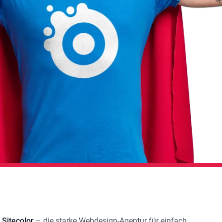
 Sitecolor
– die starke
Webdesign-Agentur
für einfach