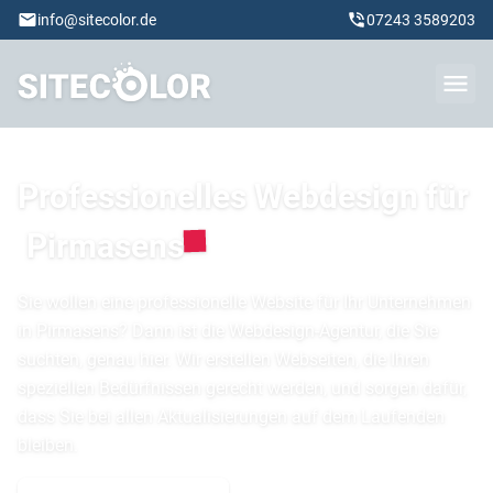
info@sitecolor.de
07243 3589203
Professionelles Webdesign für
Pirmasens
Sie wollen eine professionelle Website für Ihr Unternehmen
in Pirmasens? Dann ist die Webdesign-Agentur, die Sie
suchten, genau hier. Wir erstellen Webseiten, die Ihren
speziellen Bedürfnissen gerecht werden, und sorgen dafür,
dass Sie bei allen Aktualisierungen auf dem Laufenden
bleiben.