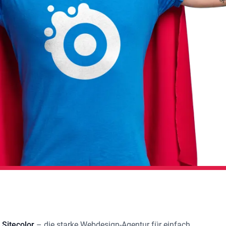
 Sitecolor
– die starke
Webdesign-Agentur
für einfach