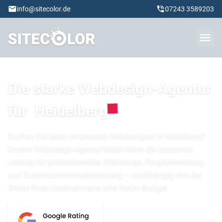
info@sitecolor.de
07243 3589203
Die starke Webdesign-Agentur
für
Heidelberg
Suchen Sie einen erfahrenen Webdesigner in Heidelberg?
Unsere Webdesign-Agentur bietet Ihnen die passende
Lösung für professionelles Webdesign, Programmierung
und Suchmaschinenoptimierung – unabhängig von der
Größe Ihres Unternehmens oder Ihrem Budget.