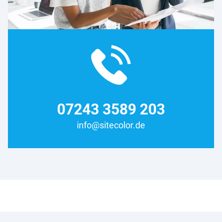
07243 3589 203
info@sitecolor.de