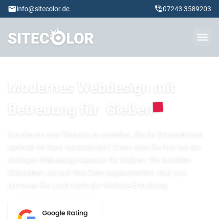
info@sitecolor.de
07243 3589203
Modernes Webdesign mit
Betreuung für
Gießen
Sie planen eine Website zu erstellen, die Ihr Unternehmen
optimal im Netz repräsentiert? Dann sind Sie hier bei der
richtigen Webdesign-Agentur für Gießen. Wir erstellen
Webseiten, die auf Ihre Ziele zugeschnitten sind und
betreuen Sie auch nach der Website-Erstellung.