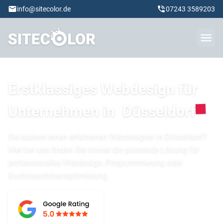
info@sitecolor.de
07243 3589203
Erstklassiges Webdesign für
Unternehmen in
Düsseldorf
Sie suchen einen erfahrenen Webdesigner in Düsseldorf?
Hier bei uns finden Sie immer die passende Lösung für
professionelles Webdesign, Programmierung oder
Suchmaschinenoptimierung.