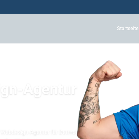
Startseite
ign-Agentur
 Webdesign-Agentur für Detmold