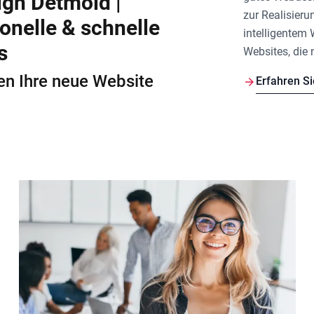
gn Detmold |
zur Realisieru
onelle & schnelle
intelligentem
s
Websites, die 
len Ihre neue Website
Erfahren S