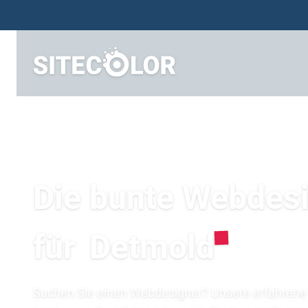
Die bunte Webdes
für
Detmold
Suchen Sie einen Webdesigner? Unsere erfahrene